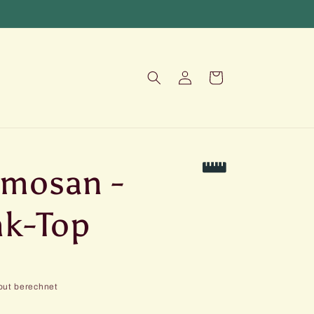
Warenkorb
Einloggen
mosan -
nk-Top
out berechnet