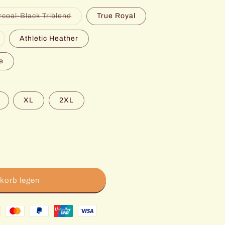
Variante
coal-Black Triblend
True Royal
ausverkauft
oder
nicht
ariante
Athletic Heather
verfügbar
usverkauft
der
icht
e
erfügbar
XL
2XL
korb legen