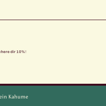
chere dir 10%
!
ein Kahume