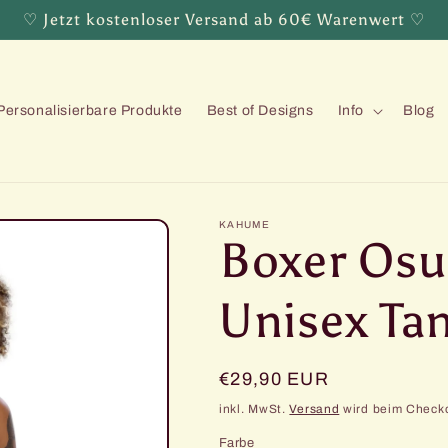
♡ Jetzt kostenloser Versand ab 60€ Warenwert ♡
Personalisierbare Produkte
Best of Designs
Info
Blog
KAHUME
Boxer Osu
Unisex Ta
Normaler
€29,90 EUR
Preis
inkl. MwSt.
Versand
wird beim Check
Farbe