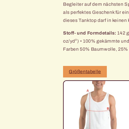
Begleiter auf dem nächsten S
als perfektes Geschenk für ei
dieses Tanktop darf in keinen
Stoff- und Formdetails:
142 g
oz/yd²) • 100% gekämmte und
Farben 50% Baumwolle, 25% P
Größentabelle