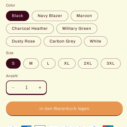
Color
Black
Navy Blazer
Maroon
Charcoal Heather
Military Green
Dusty Rose
Carbon Grey
White
Size
S
M
L
XL
2XL
3XL
Anzahl
Verringere
Erhöhe
die
die
Menge
Menge
für
für
In den Warenkorb legen
British
British
Shorthair
Shorthair
Zahlungsmethoden
Kaiser
Kaiser