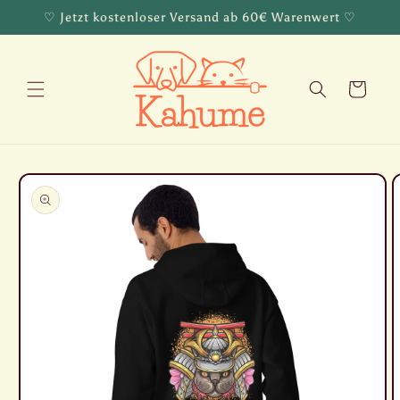
Direkt
♡ Jetzt kostenloser Versand ab 60€ Warenwert ♡
zum
Inhalt
Warenkorb
oduktinformationen
ringen