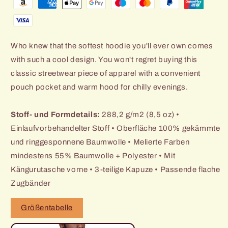
-
-
Unisex
Unisex
Kapuzenpullover
Kapuzenpullover
Who knew that the softest hoodie you'll ever own comes
with such a cool design. You won't regret buying this
classic streetwear piece of apparel with a convenient
pouch pocket and warm hood for chilly evenings.
Stoff- und Formdetails:
288,2 g/m2 (8,5 oz) •
Einlaufvorbehandelter Stoff • Oberfläche 100% gekämmte
und ringgesponnene Baumwolle • Melierte Farben
mindestens 55% Baumwolle + Polyester • Mit
Kängurutasche vorne • 3-teilige Kapuze • Passende flache
Zugbänder
Größentabelle