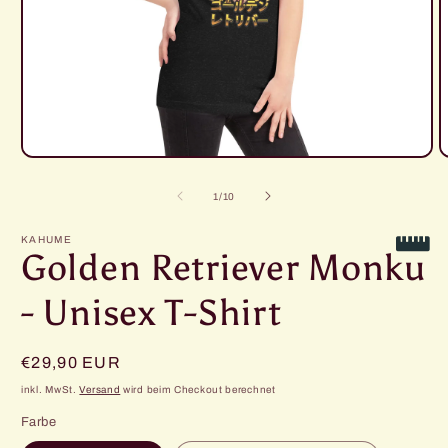
Medien
M
1
2
in
i
von
1
/
10
Modal
M
öffnen
ö
KAHUME
Golden Retriever Monku
- Unisex T-Shirt
Normaler
€29,90 EUR
Preis
inkl. MwSt.
Versand
wird beim Checkout berechnet
Farbe