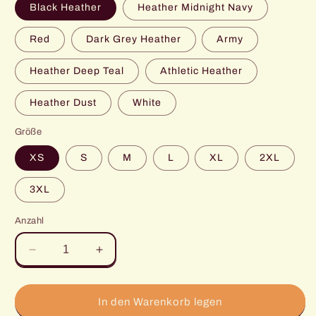
Black Heather
Heather Midnight Navy
Red
Dark Grey Heather
Army
Heather Deep Teal
Athletic Heather
Heather Dust
White
Größe
XS
S
M
L
XL
2XL
3XL
Anzahl
Verringere
Erhöhe
die
die
Menge
Menge
für
für
In den Warenkorb legen
Golden
Golden