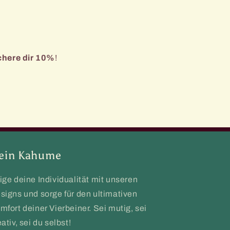
chere dir 10%
!
ein Kahume
ige deine Individualität mit unseren
signs und sorge für den ultimativen
mfort deiner Vierbeiner. Sei mutig, sei
eativ, sei du selbst!