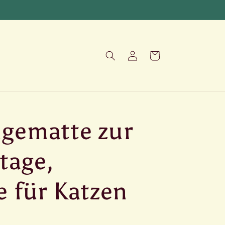
Warenkorb
Einloggen
gematte zur
age,
e für Katzen