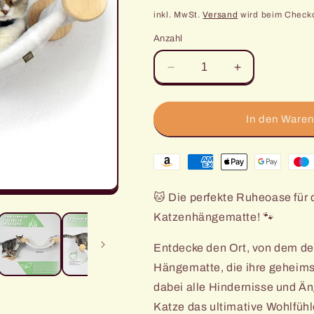
Preis
inkl. MwSt.
Versand
wird beim Check
Anzahl
Verringere
Erhöhe
die
die
Menge
Menge
für
für
In den Waren
Katzenhängematte
Katzenhänge
zur
zur
Zahlungsmethoden
Wandmontage,
Wandmontage
Hängeliege
Hängeliege
für
für
🐱 Die perfekte Ruheoase für 
Katzen
Katzen
Katzenhängematte! 🐾
Entdecke den Ort, von dem de
Hängematte, die ihre geheims
dabei alle Hindernisse und Äng
Katze das ultimative Wohlfühl