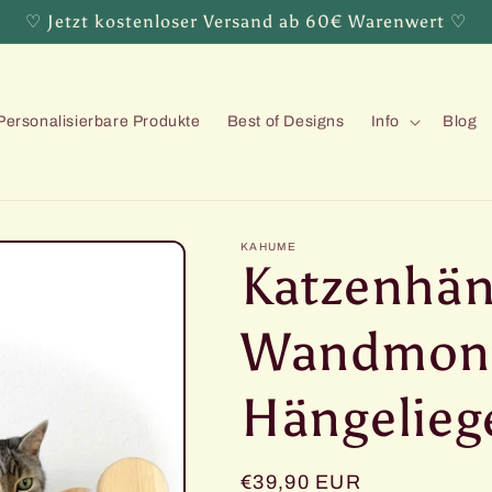
♡ Jetzt kostenloser Versand ab 60€ Warenwert ♡
Personalisierbare Produkte
Best of Designs
Info
Blog
KAHUME
Katzenhän
Wandmont
Hängelieg
Normaler
€39,90 EUR