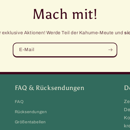
Mach mit!
ür exklusive Aktionen! Werde Teil der Kahume-Meute und
si
E-Mail
FAQ & Rücksendungen
D
Ze
FAQ
De
Rücksendungen
Ko
Größentabellen
kr