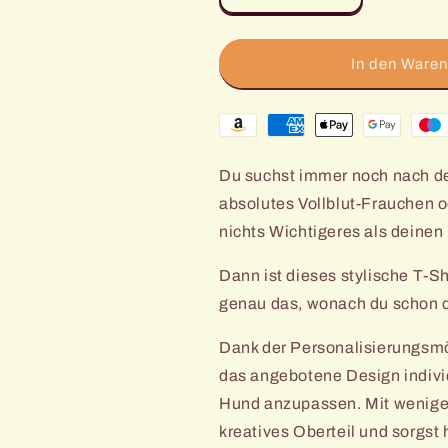
die
die
Menge
Menge
für
für
In den Waren
Unisex
Unisex
Bio
Bio
Zahlungsmethoden
T-
T-
Shirt
Shirt
-
-
Du suchst immer noch nach de
There
There
absolutes Vollblut-Frauchen o
Is
Is
Nothing
Nothing
nichts Wichtigeres als deinen
Wrong
Wrong
With
With
Dann ist dieses stylische T-S
My
My
genau das, wonach du schon d
Dog
Dog
-
-
Dank der Personalisierungsmö
Personalisierbar
Personalisier
das angebotene Design indivi
Hund anzupassen. Mit wenigen 
kreatives Oberteil und sorgst h