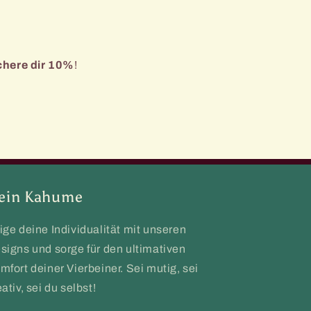
chere dir 10%
!
ein Kahume
ige deine Individualität mit unseren
signs und sorge für den ultimativen
mfort deiner Vierbeiner. Sei mutig, sei
eativ, sei du selbst!