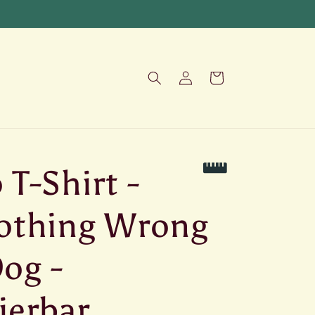
Einloggen
Warenkorb
 T-Shirt -
Nothing Wrong
og -
ierbar