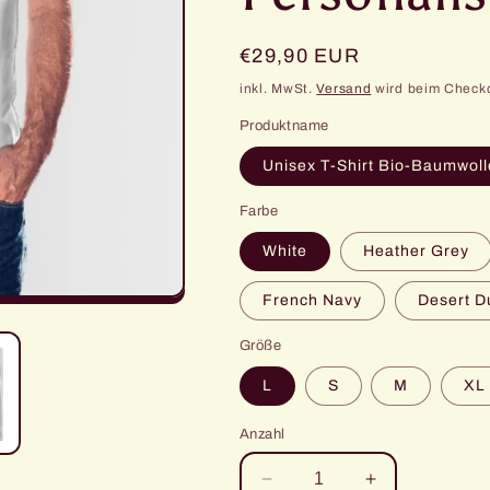
Normaler
€29,90 EUR
Preis
inkl. MwSt.
Versand
wird beim Check
Produktname
Unisex T-Shirt Bio-Baumwoll
Farbe
White
Heather Grey
French Navy
Desert D
Größe
L
S
M
XL
Anzahl
Verringere
Erhöhe