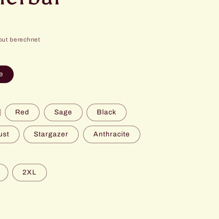
out berechnet
e
Red
Sage
Black
ust
Stargazer
Anthracite
2XL