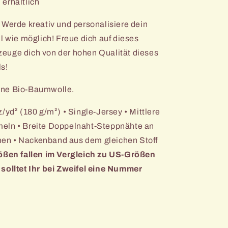
erhältlich
 Werde kreativ und personalisiere dein
l wie möglich! Freue dich auf dieses
euge dich von der hohen Qualität dieses
s!
ne Bio-Baumwolle.
z/yd² (180 g/m²) • Single-Jersey • Mittlere
meln • Breite Doppelnaht-Steppnähte an
en • Nackenband aus dem gleichen Stoff
ößen fallen im Vergleich zu US-Größen
 solltet Ihr bei Zweifel eine Nummer